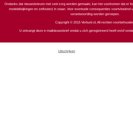
Ondanks dat nieuwsbrieven met veel zorg worden gemaakt, kan het voorkomen dat er foute
modelafwijkingen en zetfouten) in staan. Voor eventuele consequenties voortvloeiend ui
verantwoording worden geroepen.
Copyright © 2015 Verbunt.nl, All rechten voorbehoude
U ontvangt deze e-mailnieuwsbrief omdat u zich geregistreerd heeft en/of omdat
Uitschrijven