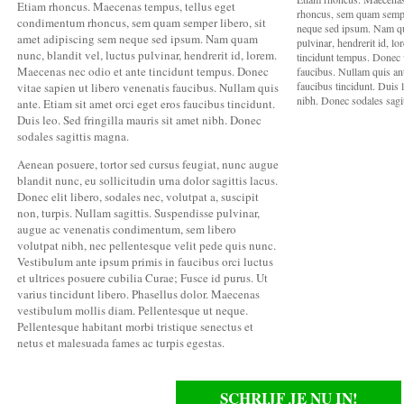
Etiam rhoncus. Maecenas tempus, tellus eget
rhoncus, sem quam semper
condimentum rhoncus, sem quam semper libero, sit
neque sed ipsum. Nam qua
amet adipiscing sem neque sed ipsum. Nam quam
pulvinar, hendrerit id, l
nunc, blandit vel, luctus pulvinar, hendrerit id, lorem.
tincidunt tempus. Donec v
Maecenas nec odio et ante tincidunt tempus. Donec
faucibus. Nullam quis ant
faucibus tincidunt. Duis l
vitae sapien ut libero venenatis faucibus. Nullam quis
nibh. Donec sodales sagi
ante. Etiam sit amet orci eget eros faucibus tincidunt.
Duis leo. Sed fringilla mauris sit amet nibh. Donec
sodales sagittis magna.
Aenean posuere, tortor sed cursus feugiat, nunc augue
blandit nunc, eu sollicitudin urna dolor sagittis lacus.
Donec elit libero, sodales nec, volutpat a, suscipit
non, turpis. Nullam sagittis. Suspendisse pulvinar,
augue ac venenatis condimentum, sem libero
volutpat nibh, nec pellentesque velit pede quis nunc.
Vestibulum ante ipsum primis in faucibus orci luctus
et ultrices posuere cubilia Curae; Fusce id purus. Ut
varius tincidunt libero. Phasellus dolor. Maecenas
vestibulum mollis diam. Pellentesque ut neque.
Pellentesque habitant morbi tristique senectus et
netus et malesuada fames ac turpis egestas.
SCHRIJF JE NU IN!